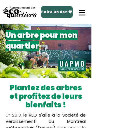
Faire un don
Un arbre pour mon
quartier
Plantez des arbres
et profitez de leurs
bienfaits !
En 2013,
le REQ s’allie à la Société de
verdissement du Montréal
métropolitain (
Soverdi
)
pour lancer la