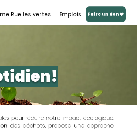
me Ruelles vertes
Emplois
Boîte à outils
Faire un don
tidien!
bles pour réduire notre impact écologique.
ion
des déchets, propose une approche