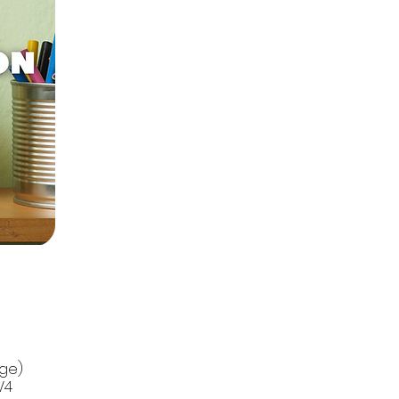
Ressources à venir.
ge)
V4