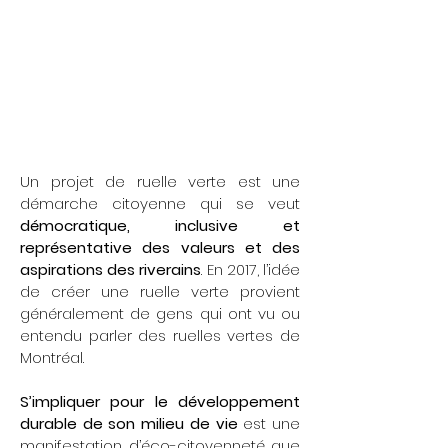
Consulter le guide local
d’implantation de ruelles vertes ;
Constituer un comité de citoyens ;​
Commencer à parler du projet par la
tenue d’un événement rassembleur.
Un projet de ruelle verte est une
démarche citoyenne qui se veut
démocratique, inclusive et
représentative des valeurs et des
aspirations des riverains
. En 2017, l’idée
de créer une ruelle verte provient
généralement de gens qui ont vu ou
entendu parler des ruelles vertes de
Montréal.
S’impliquer pour le développement
durable de son milieu de vie
est une
manifestation d’éco-citoyenneté que