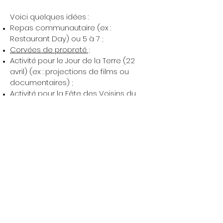
Voici quelques idées :
Repas communautaire (ex :
Restaurant Day) ou 5 à 7 ;
Corvées de propreté ;
Activité pour le Jour de la Terre (22
avril) (ex : projections de films ou
documentaires) ;
Activité pour la Fête des Voisins du
Réseau québécois de villes et villages
en santé (date variable en début de
juin) (ex : jeux et activités ludiques) ;
Vente de garage ;
Fête d’Halloween.
Recueillir les coordonnées des
participants et susciter l’adhésion à
un groupe Facebook s’avéreraient
judicieux. Plusieurs comités de ruelle
utilisent effectivement les réseaux