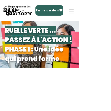
Faire un don
RUELLE VERTE ...
PASSEZ À L'ACTION !
PHASE 1 :
Une idée
qui prend forme
EN BREF
S’informer auprès des responsables
de l’arrondissement et/ou de l’éco-
quartier ;​