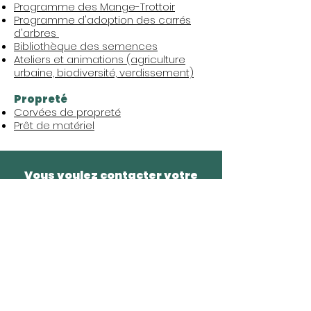
Programme des Mange-Trottoir
Programme d'adoption des carrés
d'arbres
Bibliothèque des semences
Ateliers et animations (agriculture
urbaine, biodiversité, verdissement)
Propreté
Corvées de propreté
Prêt de matériel
Vous voulez contacter votre
éco-quartier ?
Coordonnées des éco-quartiers
Regroupement des éco-quartiers
Maison du développement durable (3ème étage)
50 Rue Sainte-Catherine O, Montréal, QC H2X 3V4