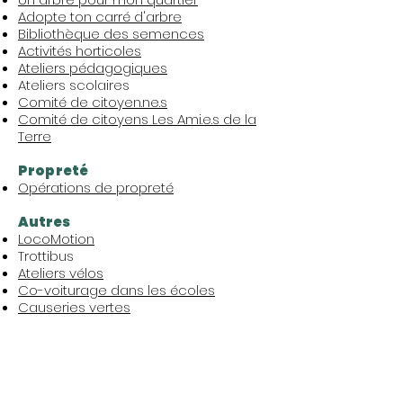
Adopte ton carré d'arbre
Bibliothèque des semences
Activités horticoles
Ateliers pédagogiques
Ateliers scolaires
Comité de citoyen.ne.s
Comité de citoyens Les Ami.e.s de la
Terre
Propreté
​Opérations de propreté
Autres
LocoMotion
Trottibus
Ateliers vélos
Co-voiturage dans les écoles
Causeries vertes
Vous voulez contacter votre
éco-quartier ?