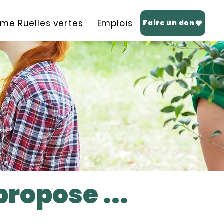
me Ruelles vertes
Emplois
Boîte à outils
Faire un don
ropose ...