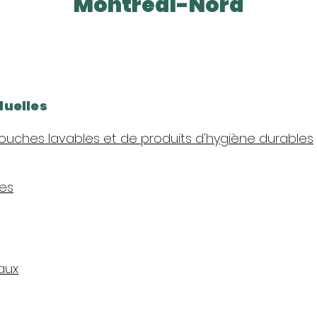
Montréal-Nord
duelles
ouches lavables et de produits d'hygiène durables​
ces
aux